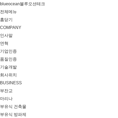
blueocean블루오션테크
전체메뉴
홈
닫기
COMPANY
인사말
연혁
기업인증
품질인증
기술개발
회사위치
BUSINESS
부잔교
마리나
부유식 건축물
부유식 방파제