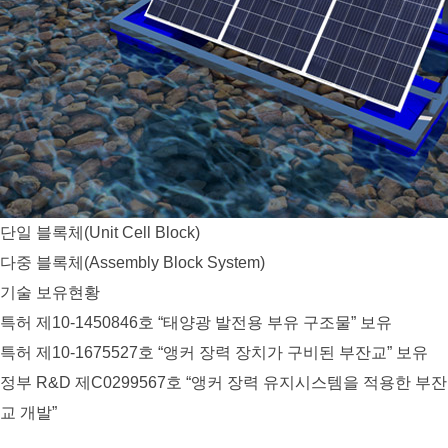
단일 블록체(Unit Cell Block)
다중 블록체(Assembly Block System)
기술 보유현황
특허 제10-1450846호 “태양광 발전용 부유 구조물” 보유
특허 제10-1675527호 “앵커 장력 장치가 구비된 부잔교” 보유
정부 R&D 제C0299567호 “앵커 장력 유지시스템을 적용한 부잔
교 개발”