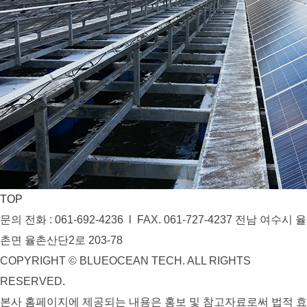
TOP
문의 전화 : 061-692-4236 l FAX. 061-727-4237
전남 여수시 율
촌면 율촌산단2로 203-78
COPYRIGHT © BLUEOCEAN TECH. ALL RIGHTS
RESERVED
.
본사 홈페이지에 제공되는 내용은 홍보 및 참고자료로써 법적 효